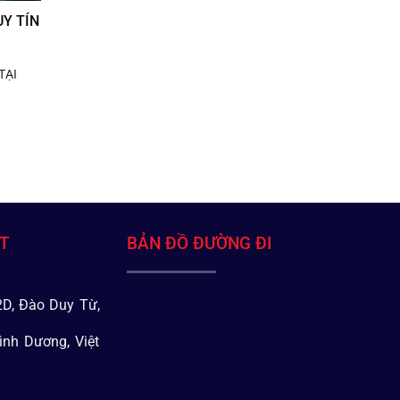
Y TÍN
TẠI
ÁT
BẢN ĐỒ ĐƯỜNG ĐI
D, Đào Duy Từ,
ình Dương, Việt