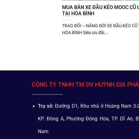
MUA BÁN XE ĐẦU KÉO MOOC CŨ U
TẠI HÒA BÌNH
TRAO ĐỔI – NÂNG ĐỜI XE ĐẦU KÉO CŨ 
HÒA BÌNH Siêu ưu đãi...
CÔNG TY TNHH TM DV HUỲNH GIA PH
Trụ sở:
Đường D1, Khu nhà ở Hoàng Nam 3-2
KP. Đông A, Phường Đông Hòa, TP. Dĩ An, B
Nam