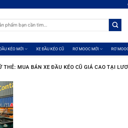
ĐẦU KÉO MỚI
XE ĐẦU KÉO CŨ
RƠ MOOC MỚI
RƠ MOO
Ữ THẺ:
MUA BÁN XE ĐẦU KÉO CŨ GIÁ CAO TẠI LƯ