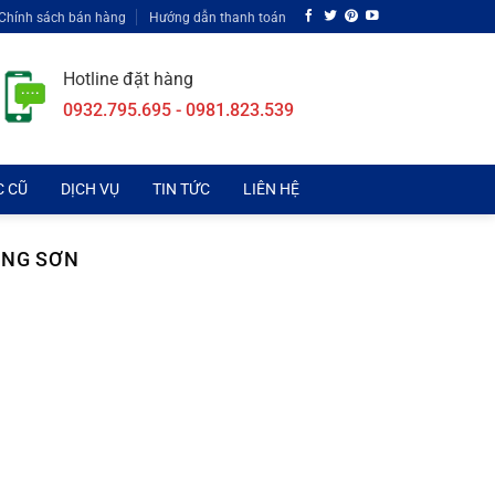
Chính sách bán hàng
Hướng dẫn thanh toán
Hotline đặt hàng
0932.795.695 - 0981.823.539
C CŨ
DỊCH VỤ
TIN TỨC
LIÊN HỆ
ƠNG SƠN