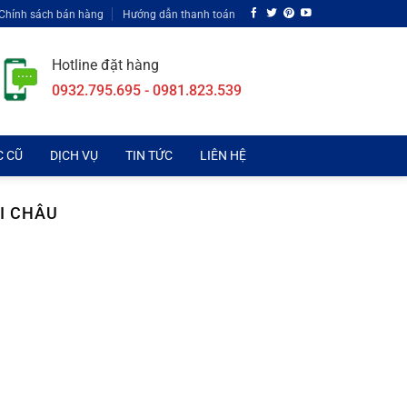
Chính sách bán hàng
Hướng dẫn thanh toán
Hotline đặt hàng
0932.795.695 - 0981.823.539
C CŨ
DỊCH VỤ
TIN TỨC
LIÊN HỆ
AI CHÂU