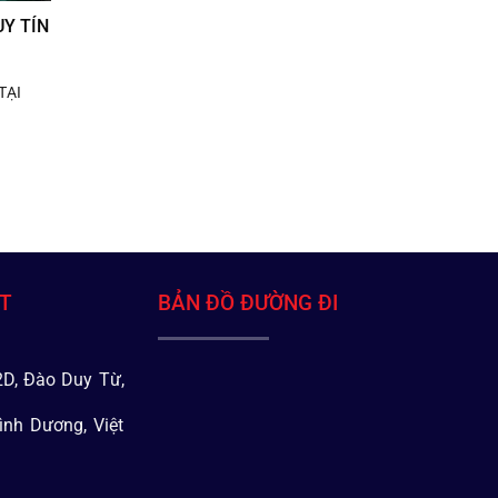
Y TÍN
TẠI
ÁT
BẢN ĐỒ ĐƯỜNG ĐI
D, Đào Duy Từ,
ình Dương, Việt