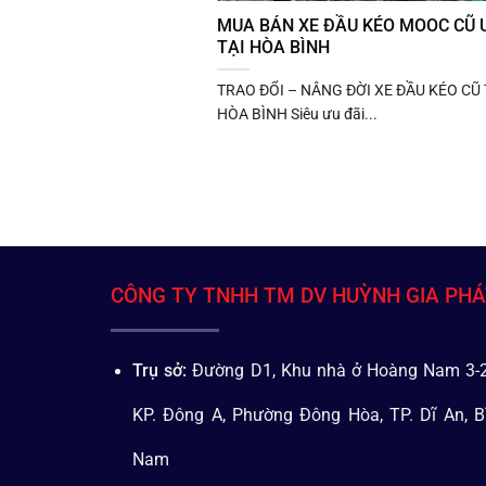
MUA BÁN XE ĐẦU KÉO MOOC CŨ U
TẠI HÒA BÌNH
TRAO ĐỔI – NÂNG ĐỜI XE ĐẦU KÉO CŨ 
HÒA BÌNH Siêu ưu đãi...
CÔNG TY TNHH TM DV HUỲNH GIA PH
Trụ sở:
Đường D1, Khu nhà ở Hoàng Nam 3-2
KP. Đông A, Phường Đông Hòa, TP. Dĩ An, B
Nam