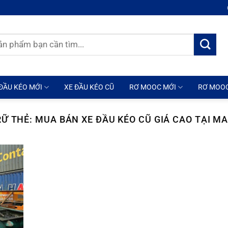
ĐẦU KÉO MỚI
XE ĐẦU KÉO CŨ
RƠ MOOC MỚI
RƠ MOO
RỮ THẺ:
MUA BÁN XE ĐẦU KÉO CŨ GIÁ CAO TẠI M