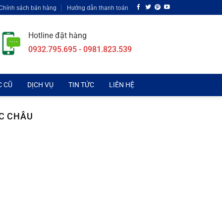
Chính sách bán hàng
Hướng dẫn thanh toán
Hotline đặt hàng
0932.795.695 - 0981.823.539
C CŨ
DỊCH VỤ
TIN TỨC
LIÊN HỆ
ỘC CHÂU