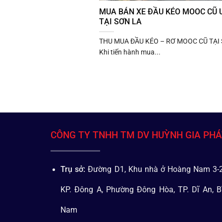
MUA BÁN XE ĐẦU KÉO MOOC CŨ U
TẠI SƠN LA
THU MUA ĐẦU KÉO – RƠ MOOC CŨ TẠI
Khi tiến hành mua...
CÔNG TY TNHH TM DV HUỲNH GIA PH
Trụ sở:
Đường D1, Khu nhà ở Hoàng Nam 3-2
KP. Đông A, Phường Đông Hòa, TP. Dĩ An, B
Nam