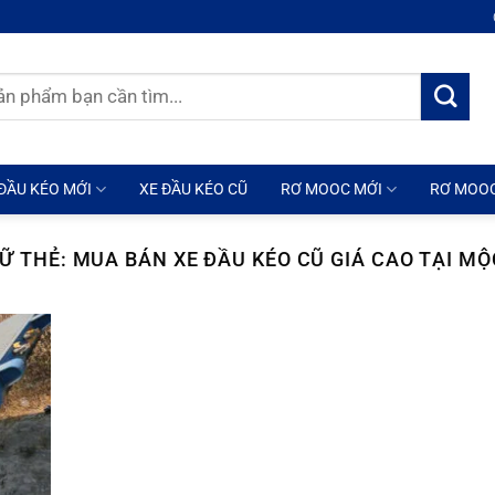
ĐẦU KÉO MỚI
XE ĐẦU KÉO CŨ
RƠ MOOC MỚI
RƠ MOO
Ữ THẺ:
MUA BÁN XE ĐẦU KÉO CŨ GIÁ CAO TẠI M