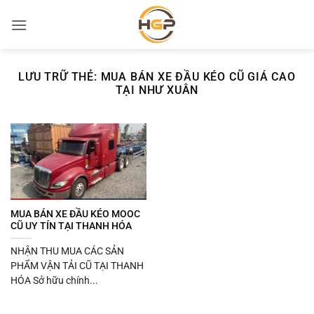
Bỏ
qua
nội
dung
LƯU TRỮ THẺ:
MUA BÁN XE ĐẦU KÉO CŨ GIÁ CAO
TẠI NHƯ XUÂN
MUA BÁN XE ĐẦU KÉO MOOC
CŨ UY TÍN TẠI THANH HÓA
NHẬN THU MUA CÁC SẢN
PHẨM VẬN TẢI CŨ TẠI THANH
HÓA Sở hữu chính...