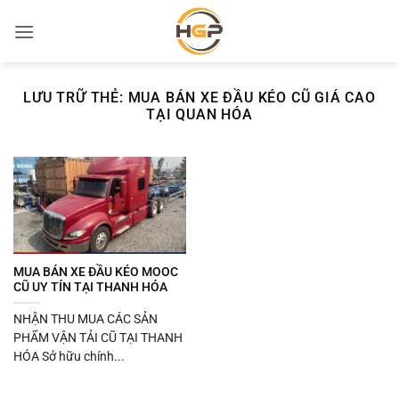
Bỏ
qua
nội
dung
LƯU TRỮ THẺ:
MUA BÁN XE ĐẦU KÉO CŨ GIÁ CAO
TẠI QUAN HÓA
MUA BÁN XE ĐẦU KÉO MOOC
CŨ UY TÍN TẠI THANH HÓA
NHẬN THU MUA CÁC SẢN
PHẨM VẬN TẢI CŨ TẠI THANH
HÓA Sở hữu chính...