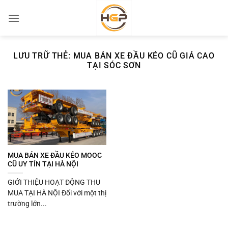
Bỏ
qua
nội
dung
LƯU TRỮ THẺ:
MUA BÁN XE ĐẦU KÉO CŨ GIÁ CAO
TẠI SÓC SƠN
MUA BÁN XE ĐẦU KÉO MOOC
CŨ UY TÍN TẠI HÀ NỘI
GIỚI THIỆU HOẠT ĐỘNG THU
MUA TẠI HÀ NỘI Đối với một thị
trường lớn...