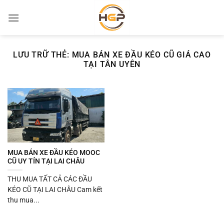
Bỏ
qua
nội
dung
LƯU TRỮ THẺ:
MUA BÁN XE ĐẦU KÉO CŨ GIÁ CAO
TẠI TÂN UYÊN
MUA BÁN XE ĐẦU KÉO MOOC
CŨ UY TÍN TẠI LAI CHÂU
THU MUA TẤT CẢ CÁC ĐẦU
KÉO CŨ TẠI LAI CHÂU Cam kết
thu mua...