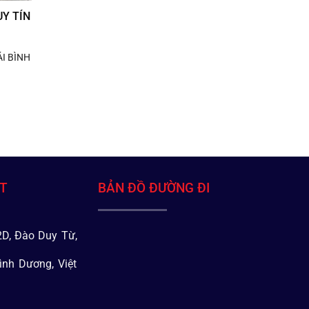
Y TÍN
I BÌNH
ÁT
BẢN ĐỒ ĐƯỜNG ĐI
D, Đào Duy Từ,
ình Dương, Việt