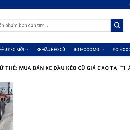
ĐẦU KÉO MỚI
XE ĐẦU KÉO CŨ
RƠ MOOC MỚI
RƠ MOO
Ữ THẺ:
MUA BÁN XE ĐẦU KÉO CŨ GIÁ CAO TẠI TH