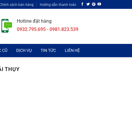
Chính sách bán hàng
Hướng dẫn thanh toán
Hotline đặt hàng
0932.795.695 - 0981.823.539
C CŨ
DỊCH VỤ
TIN TỨC
LIÊN HỆ
ÁI THỤY