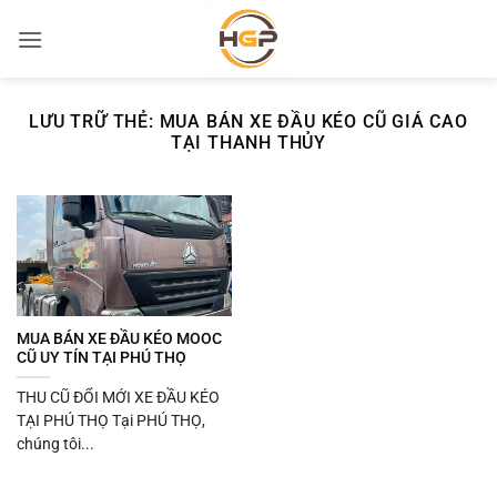
Bỏ
qua
nội
dung
LƯU TRỮ THẺ:
MUA BÁN XE ĐẦU KÉO CŨ GIÁ CAO
TẠI THANH THỦY
MUA BÁN XE ĐẦU KÉO MOOC
CŨ UY TÍN TẠI PHÚ THỌ
THU CŨ ĐỔI MỚI XE ĐẦU KÉO
TẠI PHÚ THỌ Tại PHÚ THỌ,
chúng tôi...