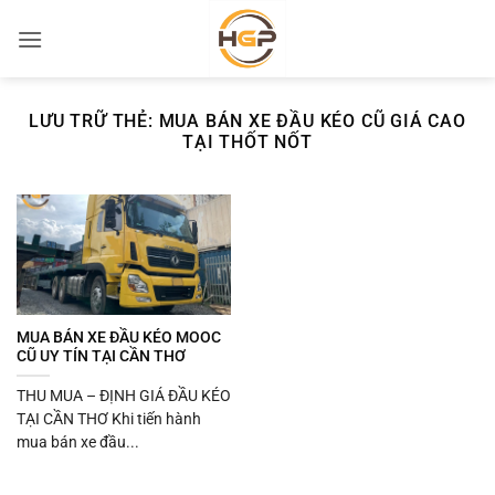
Bỏ
qua
nội
dung
LƯU TRỮ THẺ:
MUA BÁN XE ĐẦU KÉO CŨ GIÁ CAO
TẠI THỐT NỐT
MUA BÁN XE ĐẦU KÉO MOOC
CŨ UY TÍN TẠI CẦN THƠ
THU MUA – ĐỊNH GIÁ ĐẦU KÉO
TẠI CẦN THƠ Khi tiến hành
mua bán xe đầu...