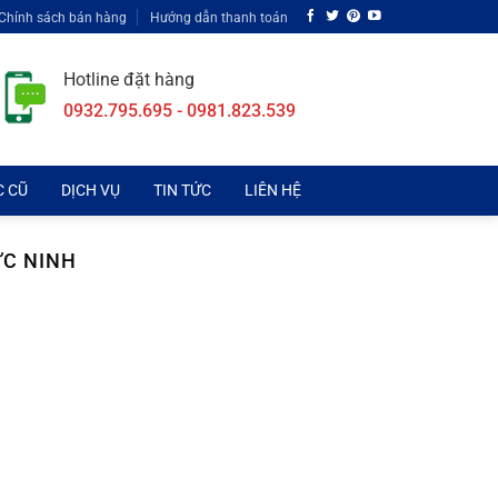
Chính sách bán hàng
Hướng dẫn thanh toán
Hotline đặt hàng
0932.795.695 - 0981.823.539
C CŨ
DỊCH VỤ
TIN TỨC
LIÊN HỆ
ỰC NINH