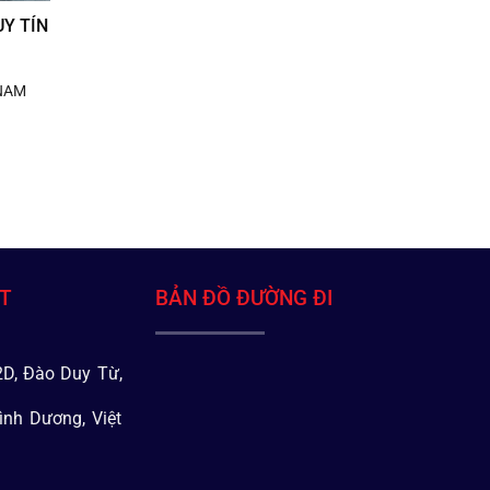
Y TÍN
 NAM
ÁT
BẢN ĐỒ ĐƯỜNG ĐI
D, Đào Duy Từ,
ình Dương, Việt