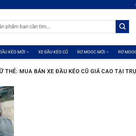
ĐẦU KÉO MỚI
XE ĐẦU KÉO CŨ
RƠ MOOC MỚI
RƠ MOO
Ữ THẺ:
MUA BÁN XE ĐẦU KÉO CŨ GIÁ CAO TẠI TR