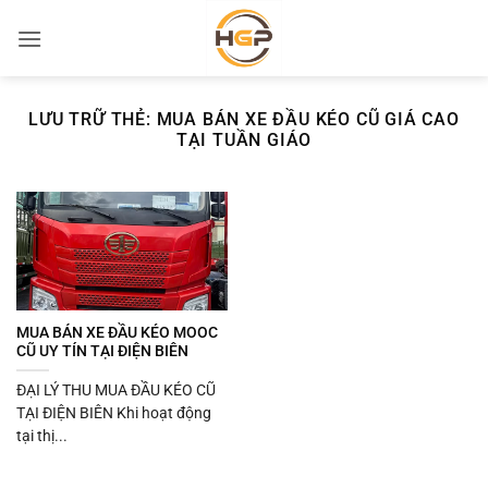
Bỏ
qua
nội
dung
LƯU TRỮ THẺ:
MUA BÁN XE ĐẦU KÉO CŨ GIÁ CAO
TẠI TUẦN GIÁO
MUA BÁN XE ĐẦU KÉO MOOC
CŨ UY TÍN TẠI ĐIỆN BIÊN
ĐẠI LÝ THU MUA ĐẦU KÉO CŨ
TẠI ĐIỆN BIÊN Khi hoạt động
tại thị...