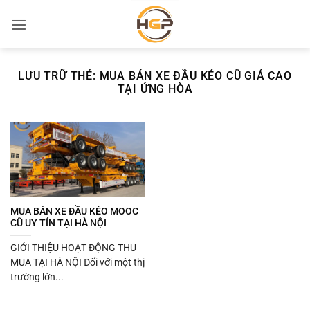
Bỏ
qua
nội
dung
LƯU TRỮ THẺ:
MUA BÁN XE ĐẦU KÉO CŨ GIÁ CAO
TẠI ỨNG HÒA
MUA BÁN XE ĐẦU KÉO MOOC
CŨ UY TÍN TẠI HÀ NỘI
GIỚI THIỆU HOẠT ĐỘNG THU
MUA TẠI HÀ NỘI Đối với một thị
trường lớn...