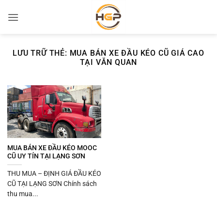
Bỏ
qua
nội
dung
LƯU TRỮ THẺ:
MUA BÁN XE ĐẦU KÉO CŨ GIÁ CAO
TẠI VĂN QUAN
MUA BÁN XE ĐẦU KÉO MOOC
CŨ UY TÍN TẠI LẠNG SƠN
THU MUA – ĐỊNH GIÁ ĐẦU KÉO
CŨ TẠI LẠNG SƠN Chính sách
thu mua...