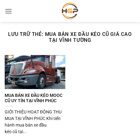
Bỏ
qua
nội
dung
LƯU TRỮ THẺ:
MUA BÁN XE ĐẦU KÉO CŨ GIÁ CAO
TẠI VĨNH TƯỜNG
MUA BÁN XE ĐẦU KÉO MOOC
CŨ UY TÍN TẠI VĨNH PHÚC
GIỚI THIỆU HOẠT ĐỘNG THU
MUA TẠI VĨNH PHÚC Khi tiến
hành mua bán xe đầu
kéo cũ tại...