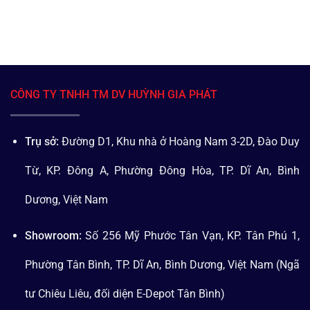
CÔNG TY TNHH TM DV HUỲNH GIA PHÁT
Trụ sở:
Đường D1, Khu nhà ở Hoàng Nam 3-2D, Đào Duy
Từ, KP. Đông A, Phường Đông Hòa, TP. Dĩ An, Bình
Dương, Việt Nam
Showroom:
Số 256 Mỹ Phước Tân Vạn, KP. Tân Phú 1,
Phường Tân Bình, TP. Dĩ An, Bình Dương, Việt Nam (Ngã
tư Chiêu Liêu, đối diện E-Depot Tân Bình)