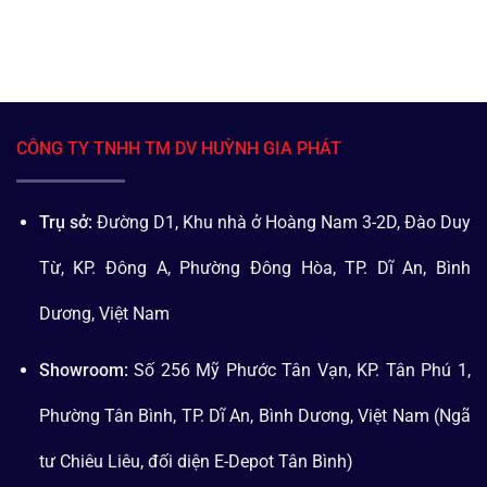
CÔNG TY TNHH TM DV HUỲNH GIA PHÁT
Trụ sở:
Đường D1, Khu nhà ở Hoàng Nam 3-2D, Đào Duy
Từ, KP. Đông A, Phường Đông Hòa, TP. Dĩ An, Bình
Dương, Việt Nam
Showroom:
Số 256 Mỹ Phước Tân Vạn, KP. Tân Phú 1,
Phường Tân Bình, TP. Dĩ An, Bình Dương, Việt Nam (Ngã
tư Chiêu Liêu, đối diện E-Depot Tân Bình)