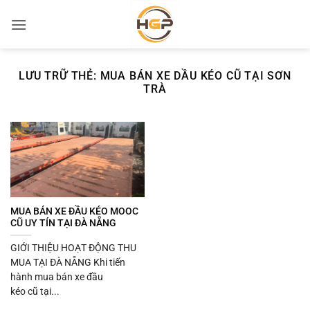
Bỏ
qua
nội
dung
LƯU TRỮ THẺ:
MUA BÁN XE DẦU KÉO CŨ TẠI SƠN
TRÀ
MUA BÁN XE ĐẦU KÉO MOOC
CŨ UY TÍN TẠI ĐÀ NẴNG
GIỚI THIỆU HOẠT ĐỘNG THU
MUA TẠI ĐÀ NẴNG Khi tiến
hành mua bán xe đầu
kéo cũ tại...