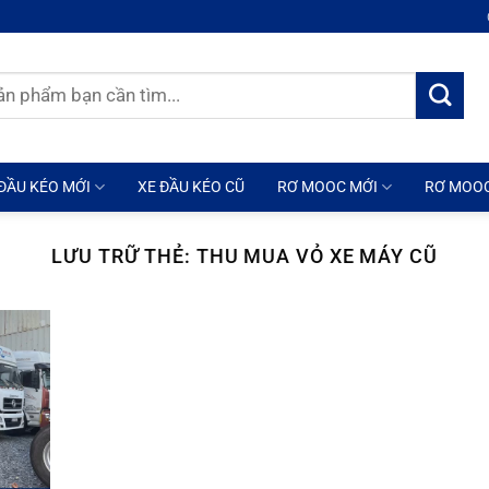
ĐẦU KÉO MỚI
XE ĐẦU KÉO CŨ
RƠ MOOC MỚI
RƠ MOO
LƯU TRỮ THẺ:
THU MUA VỎ XE MÁY CŨ