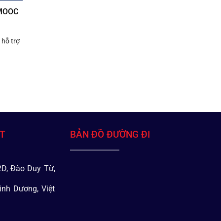
 MOOC
 hỗ trợ
ÁT
BẢN ĐỒ ĐƯỜNG ĐI
D, Đào Duy Từ,
ình Dương, Việt