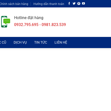
Chính sách bán hàng
Hướng dẫn thanh toán
Hotline đặt hàng
0932.795.695 - 0981.823.539
C CŨ
DỊCH VỤ
TIN TỨC
LIÊN HỆ