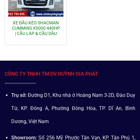
XE ĐẦU KÉO SHACMAN
CUMMINS X5000 440HP
| CẦU LÁP & CẦU DẦU
CÔNG TY TNHH TM DV HUỲNH GIA PHÁT
Trụ sở:
Đường D1, Khu nhà ở Hoàng Nam 3-2D, Đào Duy
Từ, KP. Đông A, Phường Đông Hòa, TP. Dĩ An, Bình
Dương, Việt Nam
Showroom:
Số 256 Mỹ Phước Tân Vạn, KP. Tân Phú 1,