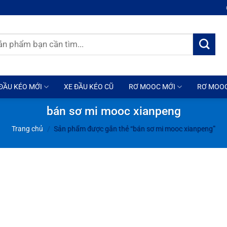
ĐẦU KÉO MỚI
XE ĐẦU KÉO CŨ
RƠ MOOC MỚI
RƠ MOO
bán sơ mi mooc xianpeng
Trang chủ
/
Sản phẩm được gắn thẻ “bán sơ mi mooc xianpeng”