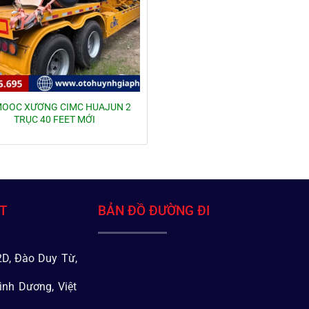
MOOC XƯƠNG CIMC HUAJUN 2
TRỤC 40 FEET MỚI
ÁT
BẢN ĐỒ ĐƯỜNG ĐI
D, Đào Duy Từ,
ình Dương, Việt