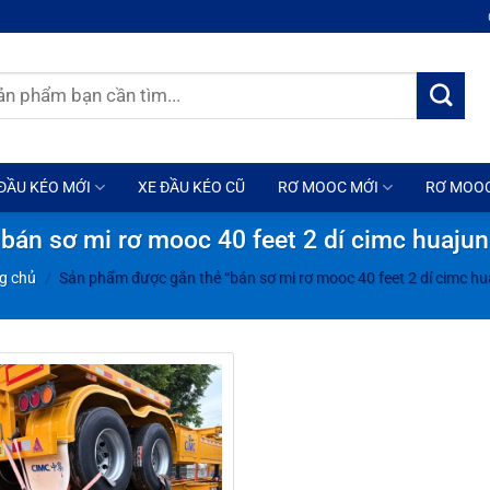
ĐẦU KÉO MỚI
XE ĐẦU KÉO CŨ
RƠ MOOC MỚI
RƠ MOO
bán sơ mi rơ mooc 40 feet 2 dí cimc huajun
g chủ
/
Sản phẩm được gắn thẻ “bán sơ mi rơ mooc 40 feet 2 dí cimc hu