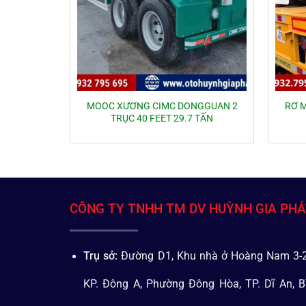
MOOC XƯƠNG CIMC DONGGUAN 2
RƠ 
TRỤC 40 FEET 29.7 TẤN
CÔNG TY TNHH TM DV HUỲNH GIA PH
Trụ sở:
Đường D1, Khu nhà ở Hoàng Nam 3-2
KP. Đông A, Phường Đông Hòa, TP. Dĩ An, B