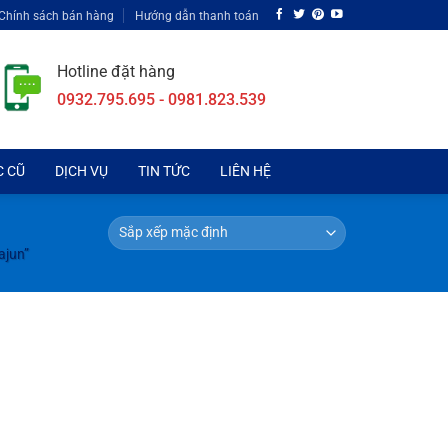
Chính sách bán hàng
Hướng dẫn thanh toán
Hotline đặt hàng
0932.795.695 - 0981.823.539
C CŨ
DỊCH VỤ
TIN TỨC
LIÊN HỆ
ajun”