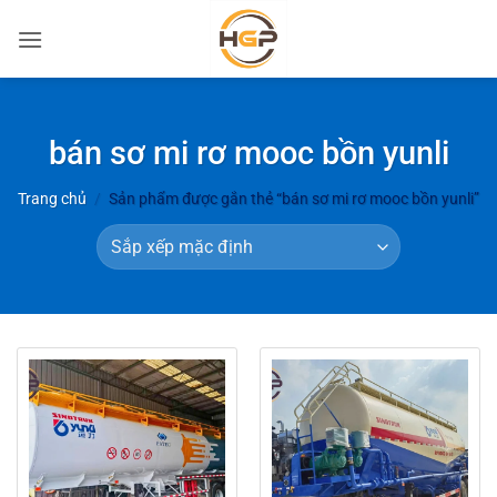
Bỏ
qua
nội
dung
bán sơ mi rơ mooc bồn yunli
Trang chủ
/
Sản phẩm được gắn thẻ “bán sơ mi rơ mooc bồn yunli”