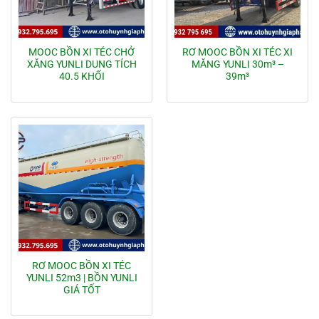
MOOC BỒN XI TÉC CHỞ
RƠ MOOC BỒN XI TÉC XI
XĂNG YUNLI DUNG TÍCH
MĂNG YUNLI 30m³ –
40.5 KHỐI
39m³
RƠ MOOC BỒN XI TÉC
YUNLI 52m3 | BỒN YUNLI
GIÁ TỐT