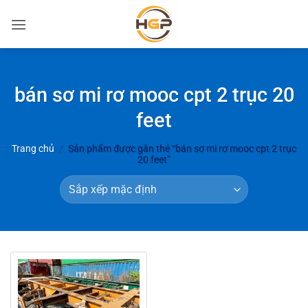
Bỏ
qua
nội
dung
bán sơ mi rơ mooc cpt 2 trục 20
feet
Trang chủ
/
Sản phẩm được gắn thẻ “bán sơ mi rơ mooc cpt 2 trục
20 feet”