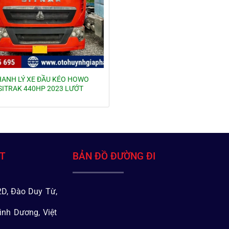
HANH LÝ XE ĐẦU KÉO HOWO
SITRAK 440HP 2023 LƯỚT
ÁT
BẢN ĐỒ ĐƯỜNG ĐI
D, Đào Duy Từ,
ình Dương, Việt