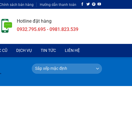
Chính sách bán hàng
Hướng dẫn thanh toán
Hotline đặt hàng
0932.795.695 - 0981.823.539
C CŨ
DỊCH VỤ
TIN TỨC
LIÊN HỆ
”