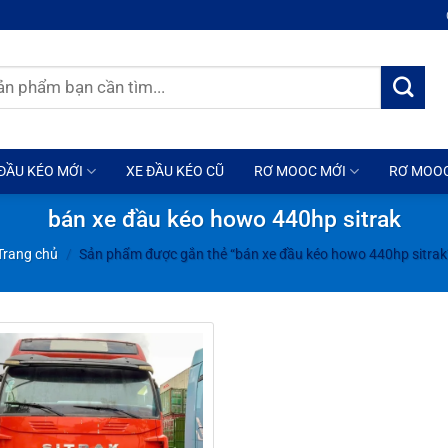
ĐẦU KÉO MỚI
XE ĐẦU KÉO CŨ
RƠ MOOC MỚI
RƠ MOO
bán xe đầu kéo howo 440hp sitrak
Trang chủ
/
Sản phẩm được gắn thẻ “bán xe đầu kéo howo 440hp sitrak