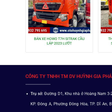
BÁN XE HOWO T7H SITRAK CẦU
T
LÁP 2023 LƯỚT
CÔNG TY TNHH TM DV HUỲNH GIA PH
Trụ sở:
Đường D1, Khu nhà ở Hoàng Nam 3-2
KP. Đông A, Phường Đông Hòa, TP. Dĩ An, B