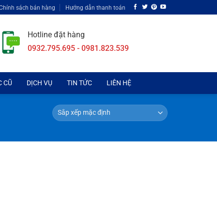
Chính sách bán hàng
Hướng dẫn thanh toán
Hotline đặt hàng
0932.795.695 - 0981.823.539
C CŨ
DỊCH VỤ
TIN TỨC
LIÊN HỆ