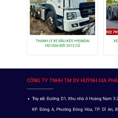
THANH LÝ XE ĐẦU KÉO HYUNDAI
XE
HD1000 ĐỜI 2013 CŨ
CÔNG TY TNHH TM DV HUỲNH GIA PH
Trụ sở:
Đường D1, Khu nhà ở Hoàng Nam 3-2
KP. Đông A, Phường Đông Hòa, TP. Dĩ An, B