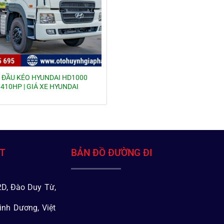
 ĐẦU KÉO HYUNDAI HD1000
410HP | GIÁ XE HYUNDAI
ÁT
BẢN ĐỒ ĐƯỜNG ĐI
D, Đào Duy Từ,
ình Dương, Việt