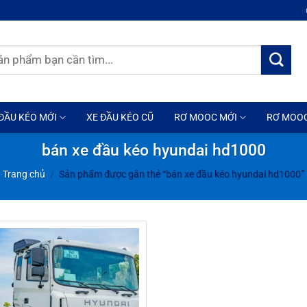
ĐẦU KÉO MỚI
XE ĐẦU KÉO CŨ
RƠ MOOC MỚI
RƠ MOO
bán xe đầu kéo hyundai hd1000
Trang chủ
/
Sản phẩm được gắn thẻ “bán xe đầu kéo hyundai hd1000”