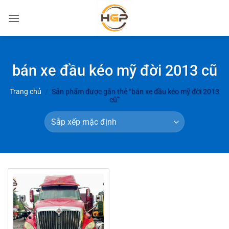
Bỏ
qua
nội
dung
bán xe đầu kéo mỹ đời 2013 cũ
Trang chủ
/
Sản phẩm được gắn thẻ “bán xe đầu kéo mỹ đời 2013
cũ”