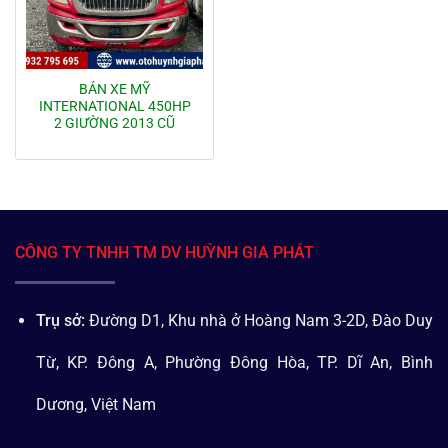
BÁN XE MỸ
INTERNATIONAL 450HP
2 GIƯỜNG 2013 CŨ
CÔNG TY TNHH TM DV HUỲNH GIA PHÁT
Trụ sở:
Đường D1, Khu nhà ở Hoàng Nam 3-2D, Đào Duy
Từ, KP. Đông A, Phường Đông Hòa, TP. Dĩ An, Bình
Dương, Việt Nam