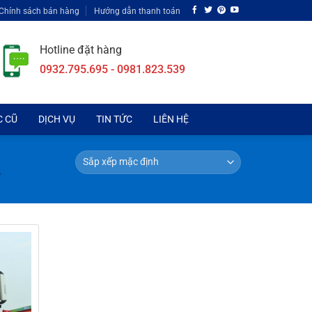
Chính sách bán hàng
Hướng dẫn thanh toán
Hotline đặt hàng
0932.795.695 - 0981.823.539
C CŨ
DỊCH VỤ
TIN TỨC
LIÊN HỆ
”