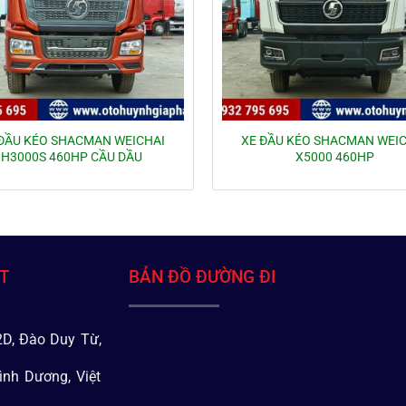
ĐẦU KÉO SHACMAN WEICHAI
XE ĐẦU KÉO SHACMAN WEI
H3000S 460HP CẦU DẦU
X5000 460HP
ÁT
BẢN ĐỒ ĐƯỜNG ĐI
D, Đào Duy Từ,
ình Dương, Việt