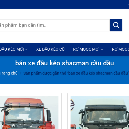
ĐẦU KÉO MỚI
XE ĐẦU KÉO CŨ
RƠ MOOC MỚI
RƠ MOO
bán xe đầu kéo shacman cầu dầu
Trang chủ
/
Sản phẩm được gắn thẻ “bán xe đầu kéo shacman cầu dầu