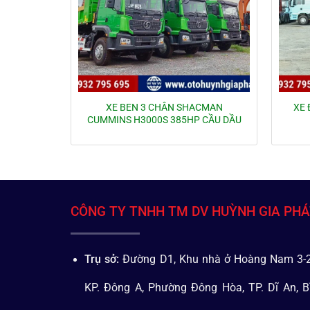
XE BEN 3 CHÂN SHACMAN
XE 
CUMMINS H3000S 385HP CẦU DẦU
CÔNG TY TNHH TM DV HUỲNH GIA PH
Trụ sở:
Đường D1, Khu nhà ở Hoàng Nam 3-2
KP. Đông A, Phường Đông Hòa, TP. Dĩ An, B