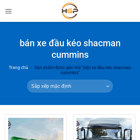
Bỏ
qua
nội
dung
bán xe đầu kéo shacman
cummins
Trang chủ
/
Sản phẩm được gắn thẻ “bán xe đầu kéo shacman
cummins”