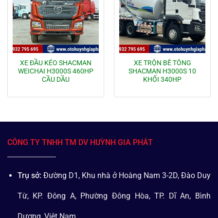
XE ĐẦU KÉO SHACMAN
XE TRỘN BÊ TÔNG
WEICHAI H3000S 460HP
SHACMAN H3000S 10
CẦU DẦU
KHỐI 340HP
CÔNG TY TNHH TM DV HUỲNH GIA PHÁT
Trụ sở:
Đường D1, Khu nhà ở Hoàng Nam 3-2D, Đào Duy
Từ, KP. Đông A, Phường Đông Hòa, TP. Dĩ An, Bình
Dương, Việt Nam