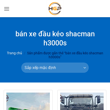
Bỏ
qua
nội
dung
bán xe đầu kéo shacman
h3000s
Trang chủ
/
Sản phẩm được gắn thẻ “bán xe đầu kéo shacman
h3000s”