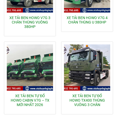
XE TẢI BEN HOWO V7G 3
XE TẢI BEN HOWO V7G 4
CHÂN THÙNG VUÔNG
CHÂN THÙNG U 380HP
380HP
XE TẢI BEN TỰ ĐỔ
XE TẢI BEN TỰ ĐỔ
HOWO CABIN V7G – TX
HOWO TX400 THÙNG
MỚI NHẤT 2026
VUÔNG 3 CHÂN