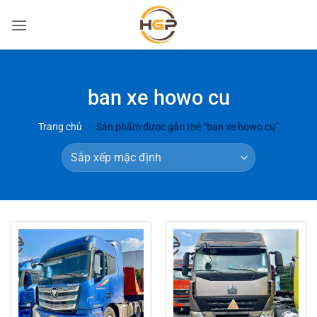
Bỏ
qua
nội
dung
ban xe howo cu
Trang chủ
/
Sản phẩm được gắn thẻ “ban xe howo cu”