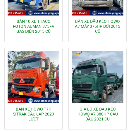
BÁN 10 XE THACO
BÁN XE ĐẦU KÉO HOWO
FOTON AUMAN 375FV
A7 MÁY 375HP ĐỜI 2015
GAS ĐIỆN 2015 CŨ
CŨ
BÁN XE HOWO T7H
GIÁ LÔ XE ĐẦU KÉO
SITRAK CẦU LÁP 2023
HOWO A7 380HP CẦU
LƯỚT
DẦU 2021 CŨ