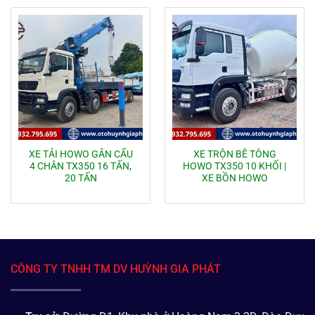
XE TẢI HOWO GẮN CẨU
XE TRỘN BÊ TÔNG
4 CHÂN TX350 16 TẤN,
HOWO TX350 10 KHỐI |
20 TẤN
XE BỒN HOWO
CÔNG TY TNHH TM DV HUỲNH GIA PHÁT