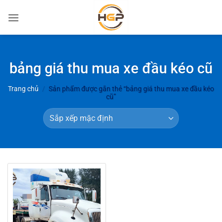
Bỏ
qua
nội
dung
bảng giá thu mua xe đầu kéo cũ
Trang chủ
/
Sản phẩm được gắn thẻ “bảng giá thu mua xe đầu kéo
cũ”