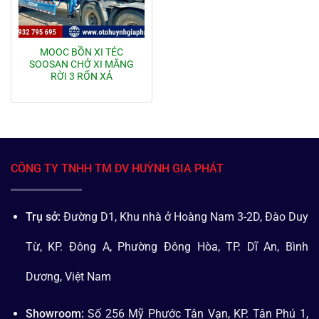
MOOC BỒN XI TÉC
SOOSAN CHỞ XI MĂNG
RỜI 3 RỐN XẢ
CÔNG TY TNHH TM DV HUỲNH GIA PHÁT
Trụ sở:
Đường D1, Khu nhà ở Hoàng Nam 3-2D, Đào Duy
Từ, KP. Đông A, Phường Đông Hòa, TP. Dĩ An, Bình
Dương, Việt Nam
Showroom:
Số 256 Mỹ Phước Tân Vạn, KP. Tân Phú 1,