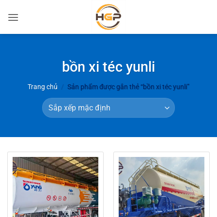
Bỏ
qua
nội
dung
bồn xi téc yunli
Trang chủ
/
Sản phẩm được gắn thẻ “bồn xi téc yunli”