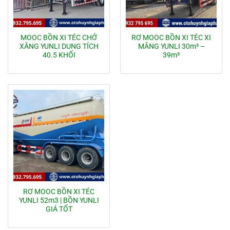
MOOC BỒN XI TÉC CHỞ
RƠ MOOC BỒN XI TÉC XI
XĂNG YUNLI DUNG TÍCH
MĂNG YUNLI 30m³ –
40.5 KHỐI
39m³
RƠ MOOC BỒN XI TÉC
YUNLI 52m3 | BỒN YUNLI
GIÁ TỐT