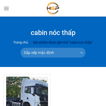
Bỏ
qua
nội
dung
cabin nóc thấp
Trang chủ
/
Sản phẩm được gắn thẻ “cabin nóc thấp”