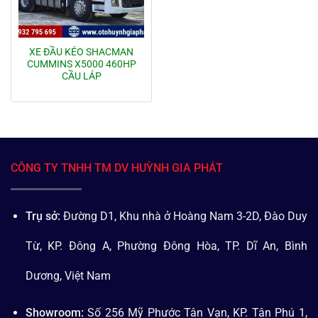
XE ĐẦU KÉO SHACMAN
CUMMINS X5000 460HP
CẦU LÁP
CÔNG TY TNHH TM DV HUỲNH GIA PHÁT
Trụ sở:
Đường D1, Khu nhà ở Hoàng Nam 3-2D, Đào Duy
Từ, KP. Đông A, Phường Đông Hòa, TP. Dĩ An, Bình
Dương, Việt Nam
Showroom:
Số 256 Mỹ Phước Tân Vạn, KP. Tân Phú 1,