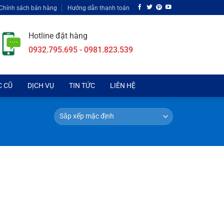
Chính sách bán hàng
Hướng dẫn thanh toán
Hotline đặt hàng
0932.795.695 - 0981.823.539
C CŨ
DỊCH VỤ
TIN TỨC
LIÊN HỆ