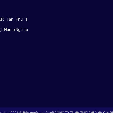
P. Tân Phú 1,
iệt Nam (Ngã tư
yright 2026 © Bản quyền thuộc về CÔNG TY TNHH TMDV HUỲNH GIA 