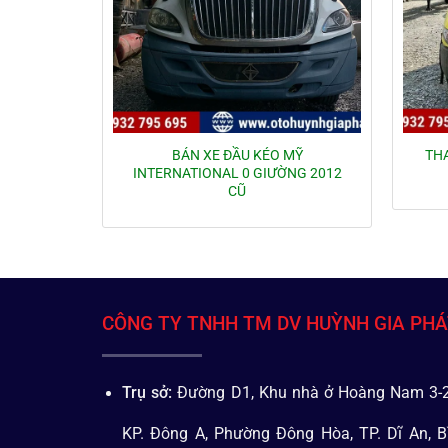
BÁN XE ĐẦU KÉO MỸ
THA
INTERNATIONAL 0 GIƯỜNG 2012
CŨ
CÔNG TY TNHH TM DV HUỲNH GIA PH
Trụ sở:
Đường D1, Khu nhà ở Hoàng Nam 3-2
KP. Đông A, Phường Đông Hòa, TP. Dĩ An, B