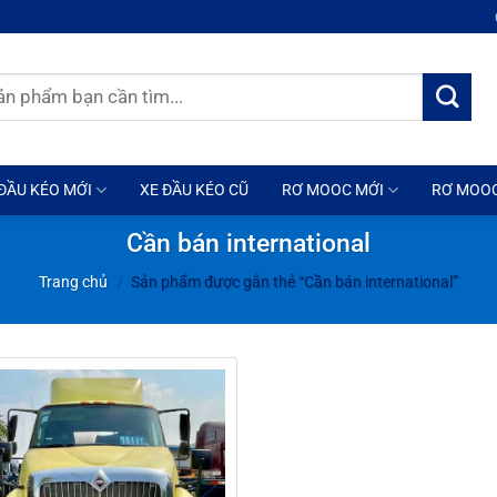
ĐẦU KÉO MỚI
XE ĐẦU KÉO CŨ
RƠ MOOC MỚI
RƠ MOO
Cần bán international
Trang chủ
/
Sản phẩm được gắn thẻ “Cần bán international”