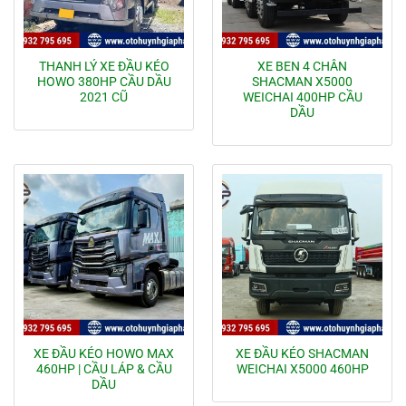
THANH LÝ XE ĐẦU KÉO
XE BEN 4 CHÂN
HOWO 380HP CẦU DẦU
SHACMAN X5000
2021 CŨ
WEICHAI 400HP CẦU
DẦU
XE ĐẦU KÉO HOWO MAX
XE ĐẦU KÉO SHACMAN
460HP | CẦU LÁP & CẦU
WEICHAI X5000 460HP
DẦU