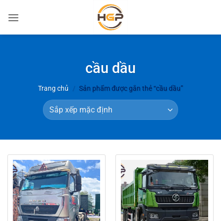
Bỏ
qua
nội
dung
cầu dầu
Trang chủ
/
Sản phẩm được gắn thẻ “cầu dầu”