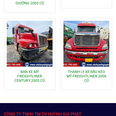
GIƯỜNG 2003 CŨ
BÁN XE MỸ
THANH LÝ XE ĐẦU KÉO
FREIGHTLINER
MỸ FREIGHTLINER 2006
CENTURY 2005 CŨ
CŨ
CÔNG TY TNHH TM DV HUỲNH GIA PHÁT