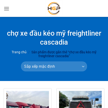
Bỏ
qua
nội
dung
chợ xe đầu kéo mỹ freightliner
cascadia
Trang chủ
/
Sản phẩm được gắn thẻ “chợ xe đầu kéo mỹ
freightliner cascadia”