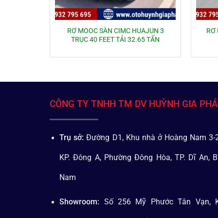
RƠ MOOC SÀN CIMC HUAJUN 3
RƠ 
TRỤC 40 FEET TẢI 32.65 TẤN
CÔNG TY TNHH TM DV HUỲNH GIA PH
Trụ sở:
Đường D1, Khu nhà ở Hoàng Nam 3-2
KP. Đông A, Phường Đông Hòa, TP. Dĩ An, B
Nam
Showroom:
Số 256 Mỹ Phước Tân Vạn, K