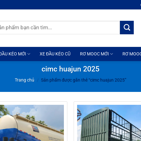
ĐẦU KÉO MỚI
XE ĐẦU KÉO CŨ
RƠ MOOC MỚI
RƠ MOO
cimc huajun 2025
Trang chủ
/
Sản phẩm được gắn thẻ “cimc huajun 2025”