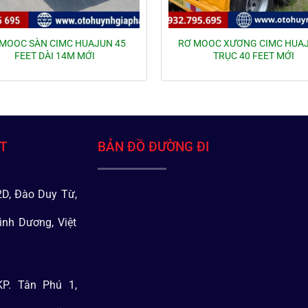
MOOC SÀN CIMC HUAJUN 45
RƠ MOOC XƯƠNG CIMC HUAJ
FEET DÀI 14M MỚI
TRỤC 40 FEET MỚI
ÁT
BẢN ĐỒ ĐƯỜNG ĐI
D, Đào Duy Từ,
ình Dương, Việt
P. Tân Phú 1,