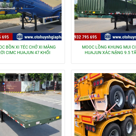
C BỒN XI TÉC CHỞ XI MĂNG
MOOC LỒNG KHUNG MUI C
RỜI CIMC HUAJUN 47 KHỐI
HUAJUN XÁC NẶNG 9.5 T