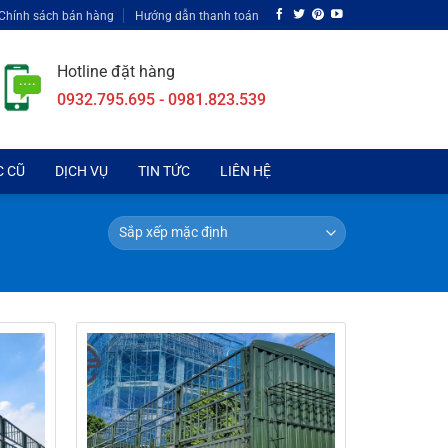
Chính sách bán hàng
Hướng dẫn thanh toán
Hotline đặt hàng
0932.795.695 - 0981.823.539
C CŨ
DỊCH VỤ
TIN TỨC
LIÊN HỆ