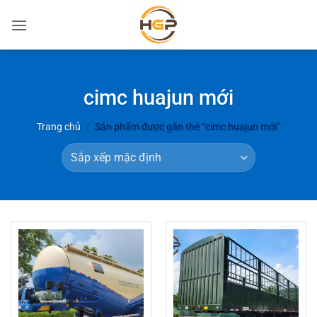
Bỏ
qua
nội
dung
cimc huajun mới
Trang chủ
/
Sản phẩm được gắn thẻ “cimc huajun mới”