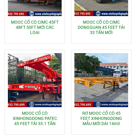
MOOC CỔ CÒ CIMC 45FT
MOOC CỔ CÒ CIMC
48FT 50FT MỚI CÁC
DONGGUAN 45 FEET TẢI
LOẠI
33 TẤN MỚI
MOOC CỔ CÒ
RƠ MOOC CỔ CÒ 45
XINHONGDONG PATEC
FEET XINHONGDONG
45 FEET TẢI 33.1 TẤN
MẪU MỚI DÀI 14m3