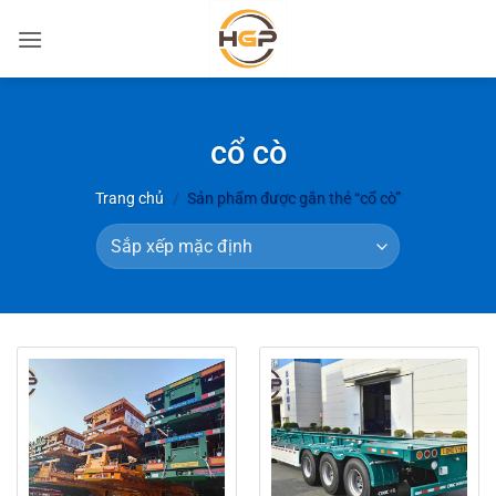
Bỏ
qua
nội
dung
cổ cò
Trang chủ
/
Sản phẩm được gắn thẻ “cổ cò”