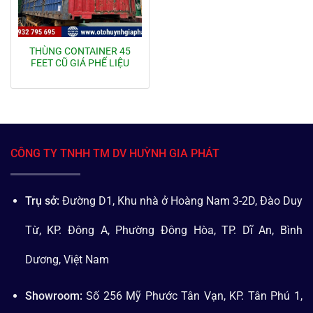
THÙNG CONTAINER 45
FEET CŨ GIÁ PHẾ LIỆU
CÔNG TY TNHH TM DV HUỲNH GIA PHÁT
Trụ sở:
Đường D1, Khu nhà ở Hoàng Nam 3-2D, Đào Duy
Từ, KP. Đông A, Phường Đông Hòa, TP. Dĩ An, Bình
Dương, Việt Nam
Showroom:
Số 256 Mỹ Phước Tân Vạn, KP. Tân Phú 1,