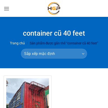
Bỏ
qua
nội
dung
container cũ 40 feet
Trang chủ
/
Sản phẩm được gắn thẻ “container cũ 40 feet”