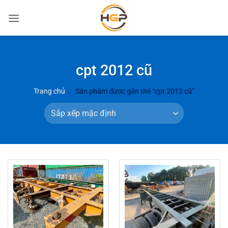
Bỏ
qua
nội
dung
cpt 2012 cũ
Trang chủ
/
Sản phẩm được gắn thẻ “cpt 2012 cũ”