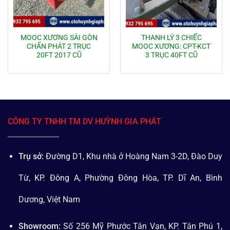
MOOC XƯƠNG SÀI GÒN
THANH LÝ 3 CHIẾC
CHẤN PHÁT 2 TRỤC
MOOC XƯƠNG: CPT-KCT
20FT 2017 CŨ
3 TRỤC 40FT CŨ
CÔNG TY TNHH TM DV HUỲNH GIA PHÁT
Trụ sở:
Đường D1, Khu nhà ở Hoàng Nam 3-2D, Đào Duy
Từ, KP. Đông A, Phường Đông Hòa, TP. Dĩ An, Bình
Dương, Việt Nam
Showroom:
Số 256 Mỹ Phước Tân Vạn, KP. Tân Phú 1,