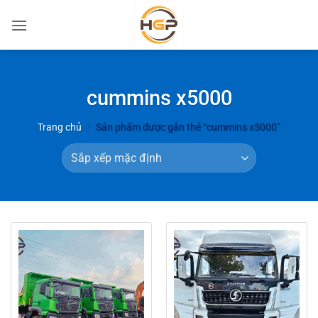
Bỏ
qua
nội
dung
cummins x5000
Trang chủ
/
Sản phẩm được gắn thẻ “cummins x5000”