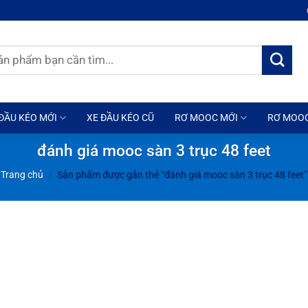
ĐẦU KÉO MỚI
XE ĐẦU KÉO CŨ
RƠ MOOC MỚI
RƠ MOO
đánh giá mooc sàn 3 trục 48 feet
Trang chủ
/
Sản phẩm được gắn thẻ “đánh giá mooc sàn 3 trục 48 feet”