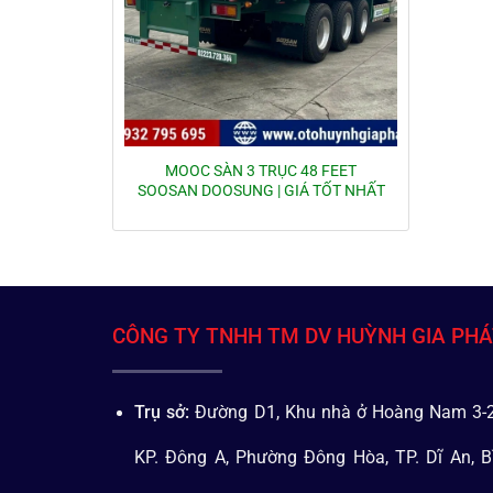
MOOC SÀN 3 TRỤC 48 FEET
SOOSAN DOOSUNG | GIÁ TỐT NHẤT
CÔNG TY TNHH TM DV HUỲNH GIA PH
Trụ sở:
Đường D1, Khu nhà ở Hoàng Nam 3-2
KP. Đông A, Phường Đông Hòa, TP. Dĩ An, B