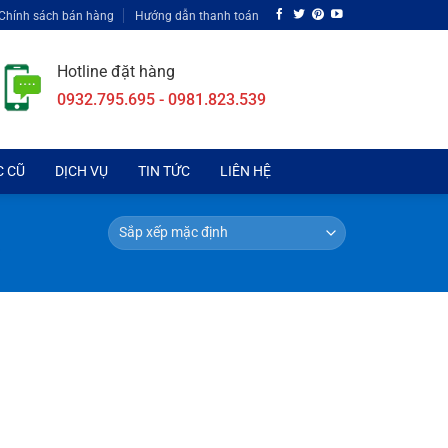
Chính sách bán hàng
Hướng dẫn thanh toán
Hotline đặt hàng
0932.795.695 - 0981.823.539
C CŨ
DỊCH VỤ
TIN TỨC
LIÊN HỆ