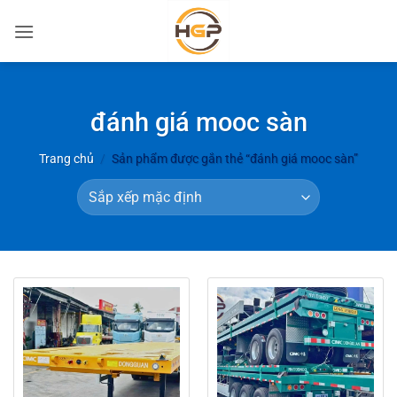
Bỏ
qua
nội
dung
đánh giá mooc sàn
Trang chủ
/
Sản phẩm được gắn thẻ “đánh giá mooc sàn”