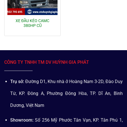
XE ĐẦU KÉO CAMC
380HP CŨ
CÔNG TY TNHH TM DV HUỲNH GIA PHÁT
Trụ sở:
Đường D1, Khu nhà ở Hoàng Nam 3-2D, Đào Duy
Từ, KP. Đông A, Phường Đông Hòa, TP. Dĩ An, Bình
Dương, Việt Nam
Showroom:
Số 256 Mỹ Phước Tân Vạn, KP. Tân Phú 1,