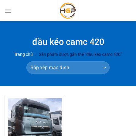
Bỏ
qua
nội
dung
đầu kéo camc 420
Trang chủ
/
Sản phẩm được gắn thẻ “đầu kéo camc 420”