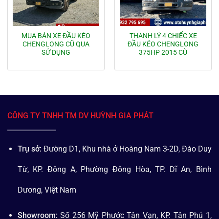
MUA BÁN XE ĐẦU KÉO
THANH LÝ 4 CHIẾC XE
CHENGLONG CŨ QUA
ĐẦU KÉO CHENGLONG
SỬ DỤNG
375HP 2015 CŨ
CÔNG TY TNHH TM DV HUỲNH GIA PHÁT
Trụ sở:
Đường D1, Khu nhà ở Hoàng Nam 3-2D, Đào Duy
Từ, KP. Đông A, Phường Đông Hòa, TP. Dĩ An, Bình
Dương, Việt Nam
Showroom:
Số 256 Mỹ Phước Tân Vạn, KP. Tân Phú 1,