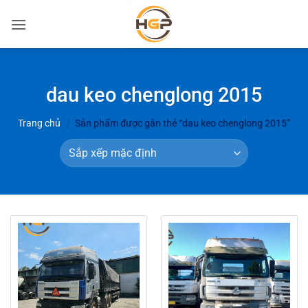
Bỏ
qua
nội
dung
dau keo chenglong 2015
Trang chủ
/
Sản phẩm được gắn thẻ “dau keo chenglong 2015”