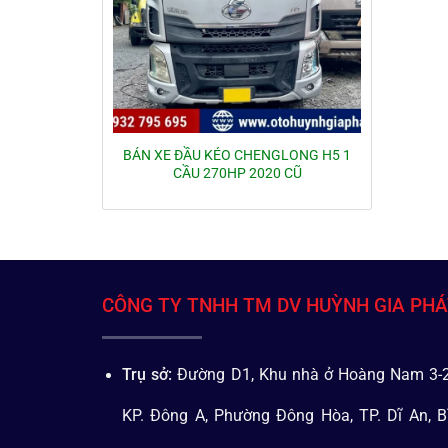
BÁN XE ĐẦU KÉO CHENGLONG H5 1
CẦU 270HP 2020 CŨ
CÔNG TY TNHH TM DV HUỲNH GIA PH
Trụ sở:
Đường D1, Khu nhà ở Hoàng Nam 3-2
KP. Đông A, Phường Đông Hòa, TP. Dĩ An, B