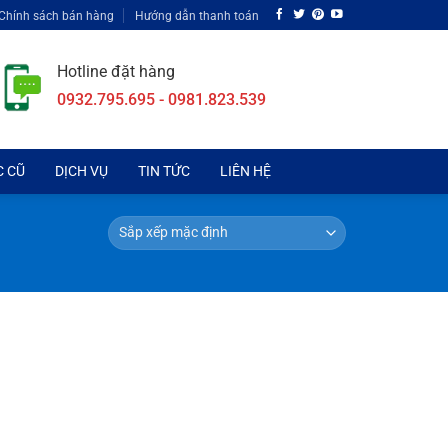
Chính sách bán hàng
Hướng dẫn thanh toán
Hotline đặt hàng
0932.795.695 - 0981.823.539
C CŨ
DỊCH VỤ
TIN TỨC
LIÊN HỆ