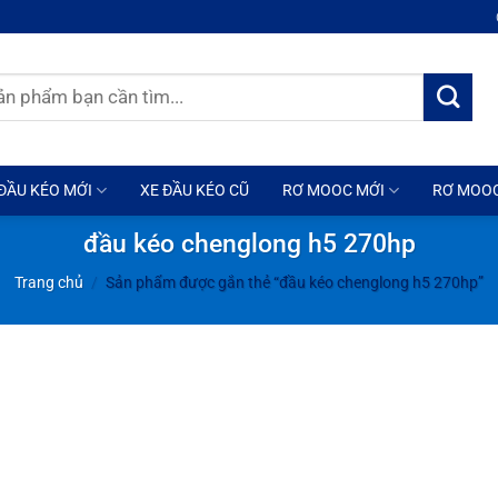
ĐẦU KÉO MỚI
XE ĐẦU KÉO CŨ
RƠ MOOC MỚI
RƠ MOO
đầu kéo chenglong h5 270hp
Trang chủ
/
Sản phẩm được gắn thẻ “đầu kéo chenglong h5 270hp”