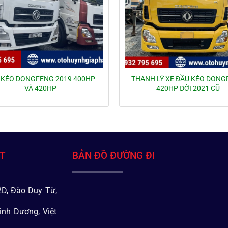
 KÉO DONGFENG 2019 400HP
THANH LÝ XE ĐẦU KÉO DON
VÀ 420HP
420HP ĐỜI 2021 CŨ
ÁT
BẢN ĐỒ ĐƯỜNG ĐI
D, Đào Duy Từ,
ình Dương, Việt