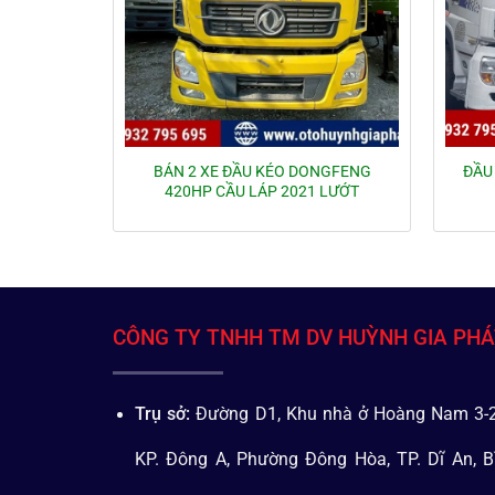
BÁN 2 XE ĐẦU KÉO DONGFENG
ĐẦU
420HP CẦU LÁP 2021 LƯỚT
CÔNG TY TNHH TM DV HUỲNH GIA PH
Trụ sở:
Đường D1, Khu nhà ở Hoàng Nam 3-2
KP. Đông A, Phường Đông Hòa, TP. Dĩ An, B