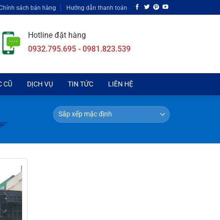
Chính sách bán hàng
Hướng dẫn thanh toán
Hotline đặt hàng
0932.795.695 - 0981.823.539
C CŨ
DỊCH VỤ
TIN TỨC
LIÊN HỆ
HP”