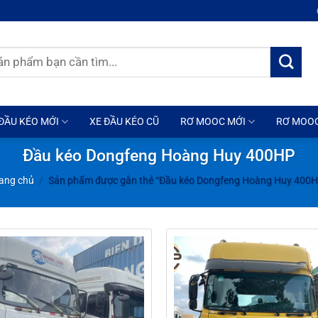
ĐẦU KÉO MỚI
XE ĐẦU KÉO CŨ
RƠ MOOC MỚI
RƠ MOO
Đầu kéo Dongfeng Hoàng Huy 400HP
ang chủ
/
Sản phẩm được gắn thẻ “Đầu kéo Dongfeng Hoàng Huy 400