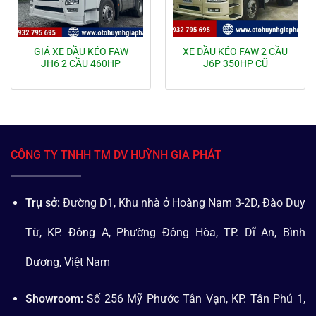
GIÁ XE ĐẦU KÉO FAW
XE ĐẦU KÉO FAW 2 CẦU
JH6 2 CẦU 460HP
J6P 350HP CŨ
CÔNG TY TNHH TM DV HUỲNH GIA PHÁT
Trụ sở:
Đường D1, Khu nhà ở Hoàng Nam 3-2D, Đào Duy
Từ, KP. Đông A, Phường Đông Hòa, TP. Dĩ An, Bình
Dương, Việt Nam
Showroom:
Số 256 Mỹ Phước Tân Vạn, KP. Tân Phú 1,