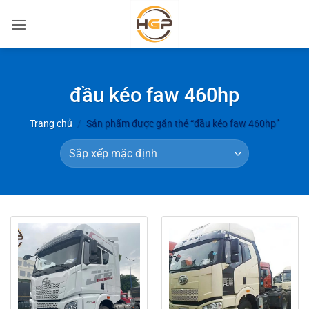
Bỏ
qua
nội
dung
đầu kéo faw 460hp
Trang chủ
/
Sản phẩm được gắn thẻ “đầu kéo faw 460hp”