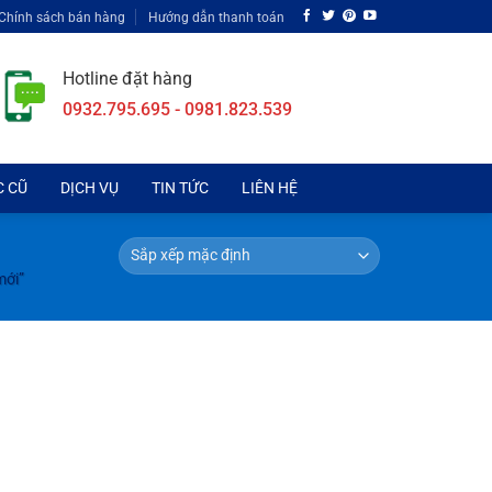
Chính sách bán hàng
Hướng dẫn thanh toán
Hotline đặt hàng
0932.795.695 - 0981.823.539
C CŨ
DỊCH VỤ
TIN TỨC
LIÊN HỆ
mới”